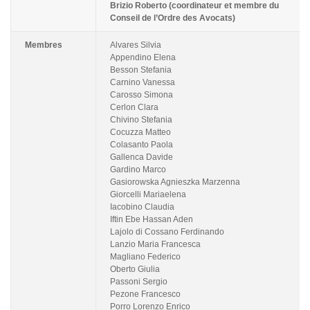
Brizio Roberto (coordinateur et membre du
Conseil de l’Ordre des Avocats)
Membres
Alvares Silvia
Appendino Elena
Besson Stefania
Carnino Vanessa
Carosso Simona
Cerlon Clara
Chivino Stefania
Cocuzza Matteo
Colasanto Paola
Gallenca Davide
Gardino Marco
Gasiorowska Agnieszka Marzenna
Giorcelli Mariaelena
Iacobino Claudia
Iftin Ebe Hassan Aden
Lajolo di Cossano Ferdinando
Lanzio Maria Francesca
Magliano Federico
Oberto Giulia
Passoni Sergio
Pezone Francesco
Porro Lorenzo Enrico