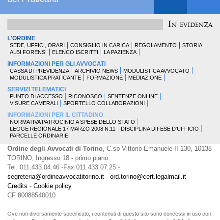
In evidenza
L'ORDINE
SEDE, UFFICI, ORARI
CONSIGLIO IN CARICA
REGOLAMENTO
STORIA
ALBI FORENSI
ELENCO ISCRITTI
LA PAZIENZA
INFORMAZIONI PER GLI AVVOCATI
CASSA DI PREVIDENZA
ARCHIVIO NEWS
MODULISTICA AVVOCATO
MODULISTICA PRATICANTE
FORMAZIONE
MEDIAZIONE
SERVIZI TELEMATICI
PUNTO DI ACCESSO
RICONOSCO
SENTENZE ONLINE
VISURE CAMERALI
SPORTELLO COLLABORAZIONI
INFORMAZIONI PER IL CITTADINO
NORMATIVA PATROCINIO A SPESE DELLO STATO
LEGGE REGIONALE 17 MARZO 2008 N.11
DISCIPLINA DIFESE D'UFFICIO
PARCELLE ORDINARIE
Ordine degli Avvocati di Torino
, C.so Vittorio Emanuele II 130, 10138
TORINO, Ingresso 18 - primo piano
Tel. 011.433.04.46 -Fax 011.433.07.25 -
segreteria@ordineavvocatitorino.it
-
ord.torino@cert.legalmail.it
-
Credits
-
Cookie policy
CF 80088540010
Ove non diversamente specificato, i contenuti di questo sito sono concessi in uso con