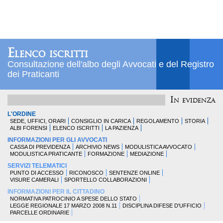
Elenco iscritti
Consultazione dell'albo degli Avvocati e del Registro
dei Praticanti
In evidenza
L'ORDINE
SEDE, UFFICI, ORARI
CONSIGLIO IN CARICA
REGOLAMENTO
STORIA
ALBI FORENSI
ELENCO ISCRITTI
LA PAZIENZA
INFORMAZIONI PER GLI AVVOCATI
CASSA DI PREVIDENZA
ARCHIVIO NEWS
MODULISTICA AVVOCATO
MODULISTICA PRATICANTE
FORMAZIONE
MEDIAZIONE
SERVIZI TELEMATICI
PUNTO DI ACCESSO
RICONOSCO
SENTENZE ONLINE
VISURE CAMERALI
SPORTELLO COLLABORAZIONI
INFORMAZIONI PER IL CITTADINO
NORMATIVA PATROCINIO A SPESE DELLO STATO
LEGGE REGIONALE 17 MARZO 2008 N.11
DISCIPLINA DIFESE D'UFFICIO
PARCELLE ORDINARIE