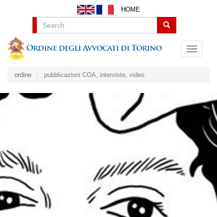
Salta
HOME
al
contenuto
Search
principale
ordine
pubblicazioni COA, interviste, video