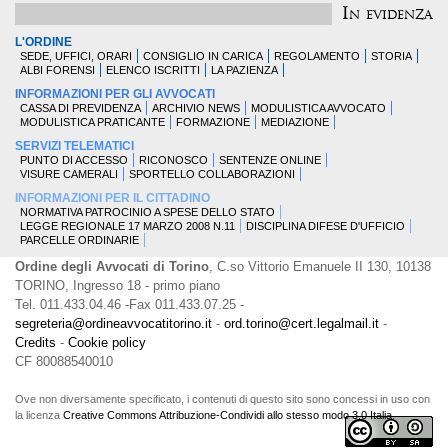
In evidenza
L'ORDINE
SEDE, UFFICI, ORARI
CONSIGLIO IN CARICA
REGOLAMENTO
STORIA
ALBI FORENSI
ELENCO ISCRITTI
LA PAZIENZA
INFORMAZIONI PER GLI AVVOCATI
CASSA DI PREVIDENZA
ARCHIVIO NEWS
MODULISTICA AVVOCATO
MODULISTICA PRATICANTE
FORMAZIONE
MEDIAZIONE
SERVIZI TELEMATICI
PUNTO DI ACCESSO
RICONOSCO
SENTENZE ONLINE
VISURE CAMERALI
SPORTELLO COLLABORAZIONI
INFORMAZIONI PER IL CITTADINO
NORMATIVA PATROCINIO A SPESE DELLO STATO
LEGGE REGIONALE 17 MARZO 2008 N.11
DISCIPLINA DIFESE D'UFFICIO
PARCELLE ORDINARIE
Ordine degli Avvocati di Torino
, C.so Vittorio Emanuele II 130, 10138
TORINO, Ingresso 18 - primo piano
Tel. 011.433.04.46 -Fax 011.433.07.25 -
segreteria@ordineavvocatitorino.it
-
ord.torino@cert.legalmail.it
-
Credits
-
Cookie policy
CF 80088540010
Ove non diversamente specificato, i contenuti di questo sito sono concessi in uso con
la licenza
Creative Commons Attribuzione-Condividi allo stesso modo 3.0 Italia
.