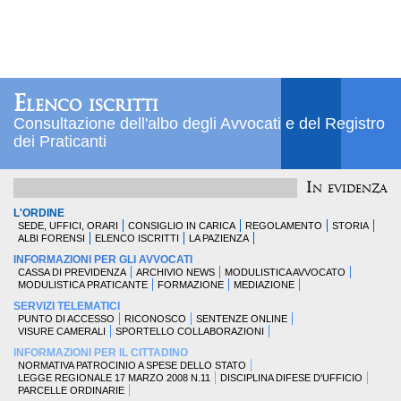
Elenco iscritti
Consultazione dell'albo degli Avvocati e del Registro
dei Praticanti
In evidenza
L'ORDINE
SEDE, UFFICI, ORARI
CONSIGLIO IN CARICA
REGOLAMENTO
STORIA
ALBI FORENSI
ELENCO ISCRITTI
LA PAZIENZA
INFORMAZIONI PER GLI AVVOCATI
CASSA DI PREVIDENZA
ARCHIVIO NEWS
MODULISTICA AVVOCATO
MODULISTICA PRATICANTE
FORMAZIONE
MEDIAZIONE
SERVIZI TELEMATICI
PUNTO DI ACCESSO
RICONOSCO
SENTENZE ONLINE
VISURE CAMERALI
SPORTELLO COLLABORAZIONI
INFORMAZIONI PER IL CITTADINO
NORMATIVA PATROCINIO A SPESE DELLO STATO
LEGGE REGIONALE 17 MARZO 2008 N.11
DISCIPLINA DIFESE D'UFFICIO
PARCELLE ORDINARIE