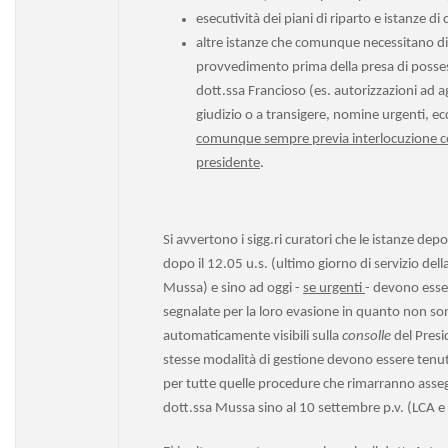
esecutività dei piani di riparto e istanze di
altre istanze che comunque necessitano d
provvedimento prima della presa di posses
dott.ssa Francioso (es. autorizzazioni ad ag
giudizio o a transigere, nomine urgenti, e
comunque sempre previa interlocuzione co
presidente
.
Si avvertono i sigg.ri curatori che le istanze depo
dopo il 12.05 u.s. (ultimo giorno di servizio dell
Mussa) e sino ad oggi -
se urgenti
- devono esse
segnalate per la loro evasione in quanto non so
automaticamente visibili sulla
consolle
del Presi
stesse modalità di gestione devono essere tenu
per tutte quelle procedure che rimarranno asseg
dott.ssa Mussa sino al 10 settembre p.v. (LCA e