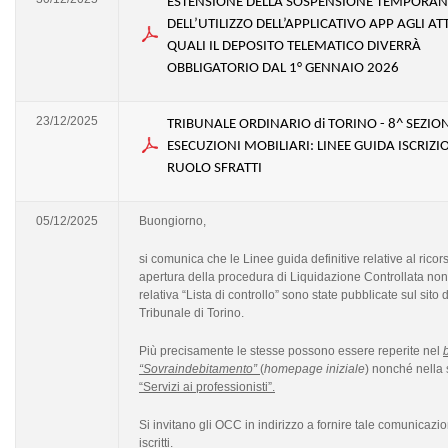
ESTENSIONE DELLA SOSPENSIONE TEMPORA
DELL’UTILIZZO DELL’APPLICATIVO APP AGLI ATT
QUALI IL DEPOSITO TELEMATICO DIVERRÀ
OBBLIGATORIO DAL 1° GENNAIO 2026
23/12/2025
TRIBUNALE ORDINARIO di TORINO - 8^ SEZION
ESECUZIONI MOBILIARI: LINEE GUIDA ISCRIZI
RUOLO SFRATTI
05/12/2025
Buongiorno,
si comunica che le Linee guida definitive relative al ricors
apertura della procedura di Liquidazione Controllata non
relativa “Lista di controllo” sono state pubblicate sul sito 
Tribunale di Torino.
Più precisamente le stesse possono essere reperite nel
“Sovraindebitamento”
(
homepage iniziale
) nonché nella
“Servizi ai professionisti”.
Si invitano gli OCC in indirizzo a fornire tale comunicazio
iscritti.