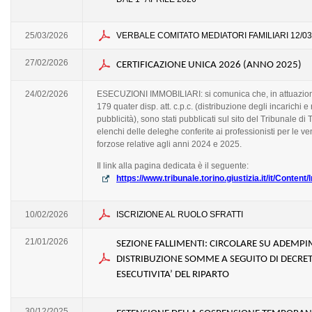
25/03/2026
VERBALE COMITATO MEDIATORI FAMILIARI 12/03
27/02/2026
CERTIFICAZIONE UNICA 2026 (ANNO 2025)
24/02/2026
ESECUZIONI IMMOBILIARI: si comunica che, in attuazione
179 quater disp. att. c.p.c. (distribuzione degli incarichi e 
pubblicità), sono stati pubblicati sul sito del Tribunale di T
elenchi delle deleghe conferite ai professionisti per le ve
forzose relative agli anni 2024 e 2025.
Il link alla pagina dedicata è il seguente:
https://www.tribunale.torino.giustizia.it/it/Content
10/02/2026
ISCRIZIONE AL RUOLO SFRATTI
21/01/2026
SEZIONE FALLIMENTI: CIRCOLARE SU ADEMPI
DISTRIBUZIONE SOMME A SEGUITO DI DECRET
ESECUTIVITA’ DEL RIPARTO
30/12/2025