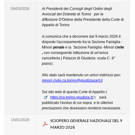
09/03/2026
Ai Presidenti dei Consigli degli Ordini degli
Avvocati del Distretto di Torino per la
diffusione
D'Ordine della Presidente della Corte di
Appello di Torino
si comunica che a decorrere dal 9 marzo 2026 è
disposto l'accorpamento tra la Sezione Famiglia -
Minori
penale
e la Sezione Famiglia -Minori
civile
,
con conseguente istituzione di un'unica
cancelleria ( Palazzo di Giustizia- scala C- 6°
piano).
Allo stato sarà mantenuto un unico indirizzo pec:
minori.civile.ca.torino@giustiziacert.it
Sul sito web di questa Corte di Appello (
https://ca-torino.giustizia.it/
) sarà
pubblicato l'avviso di cui sopra e le ulteriori
precisazioni che dovessero rendersi necessarie.
15/01/2026
SCIOPERO GENERALE NAZIONALE DEL 9
MARZO 2026