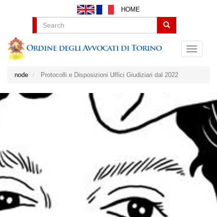
Salta
HOME
al
contenuto
Search
principale
node
Protocolli e Disposizioni Uffici Giudiziari dal 2022