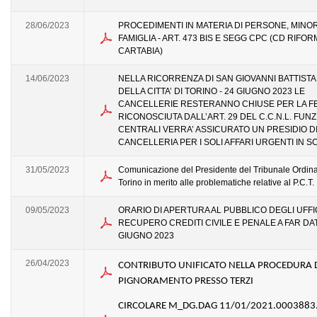
28/06/2023
PROCEDIMENTI IN MATERIA DI PERSONE, MINO
FAMIGLIA - ART. 473 BIS E SEGG CPC (CD RIFO
CARTABIA)
14/06/2023
NELLA RICORRENZA DI SAN GIOVANNI BATTIST
DELLA CITTA’ DI TORINO - 24 GIUGNO 2023 LE
CANCELLERIE RESTERANNO CHIUSE PER LA FES
RICONOSCIUTA DALL’ART. 29 DEL C.C.N.L. FUNZ
CENTRALI VERRA’ ASSICURATO UN PRESIDIO D
CANCELLERIA PER I SOLI AFFARI URGENTI IN 
31/05/2023
Comunicazione del Presidente del Tribunale Ordina
Torino in merito alle problematiche relative al P.C.T.
09/05/2023
ORARIO DI APERTURA AL PUBBLICO DEGLI UFFI
RECUPERO CREDITI CIVILE E PENALE A FAR DAT
GIUGNO 2023
26/04/2023
CONTRIBUTO UNIFICATO NELLA PROCEDURA 
PIGNORAMENTO PRESSO TERZI
CIRCOLARE M_DG.DAG 11/01/2021.0003883