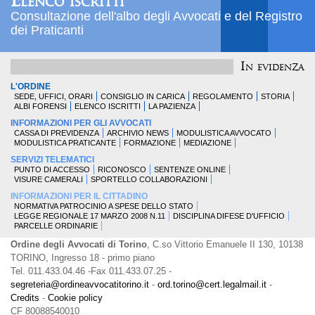
Elenco iscritti
Consultazione dell'albo degli Avvocati e del Registro
dei Praticanti
In evidenza
L'ORDINE
SEDE, UFFICI, ORARI
CONSIGLIO IN CARICA
REGOLAMENTO
STORIA
ALBI FORENSI
ELENCO ISCRITTI
LA PAZIENZA
INFORMAZIONI PER GLI AVVOCATI
CASSA DI PREVIDENZA
ARCHIVIO NEWS
MODULISTICA AVVOCATO
MODULISTICA PRATICANTE
FORMAZIONE
MEDIAZIONE
SERVIZI TELEMATICI
PUNTO DI ACCESSO
RICONOSCO
SENTENZE ONLINE
VISURE CAMERALI
SPORTELLO COLLABORAZIONI
INFORMAZIONI PER IL CITTADINO
NORMATIVA PATROCINIO A SPESE DELLO STATO
LEGGE REGIONALE 17 MARZO 2008 N.11
DISCIPLINA DIFESE D'UFFICIO
PARCELLE ORDINARIE
Ordine degli Avvocati di Torino
, C.so Vittorio Emanuele II 130, 10138
TORINO, Ingresso 18 - primo piano
Tel. 011.433.04.46 -Fax 011.433.07.25 -
segreteria@ordineavvocatitorino.it
-
ord.torino@cert.legalmail.it
-
Credits
-
Cookie policy
CF 80088540010