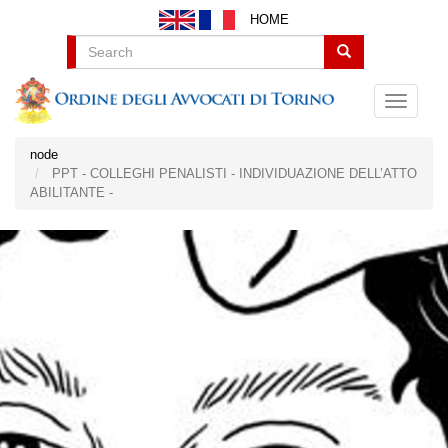
Salta
HOME
al
contenuto
Search
principale
node
PPT - COLLEGHI PENALISTI - INDIVIDUAZIONE DELL’ATTO
ABILITANTE -