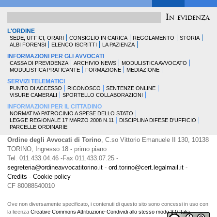
In evidenza
L'ORDINE
SEDE, UFFICI, ORARI
CONSIGLIO IN CARICA
REGOLAMENTO
STORIA
ALBI FORENSI
ELENCO ISCRITTI
LA PAZIENZA
INFORMAZIONI PER GLI AVVOCATI
CASSA DI PREVIDENZA
ARCHIVIO NEWS
MODULISTICA AVVOCATO
MODULISTICA PRATICANTE
FORMAZIONE
MEDIAZIONE
SERVIZI TELEMATICI
PUNTO DI ACCESSO
RICONOSCO
SENTENZE ONLINE
VISURE CAMERALI
SPORTELLO COLLABORAZIONI
INFORMAZIONI PER IL CITTADINO
NORMATIVA PATROCINIO A SPESE DELLO STATO
LEGGE REGIONALE 17 MARZO 2008 N.11
DISCIPLINA DIFESE D'UFFICIO
PARCELLE ORDINARIE
Ordine degli Avvocati di Torino
, C.so Vittorio Emanuele II 130, 10138
TORINO, Ingresso 18 - primo piano
Tel. 011.433.04.46 -Fax 011.433.07.25 -
segreteria@ordineavvocatitorino.it
-
ord.torino@cert.legalmail.it
-
Credits
-
Cookie policy
CF 80088540010
Ove non diversamente specificato, i contenuti di questo sito sono concessi in uso con
la licenza
Creative Commons Attribuzione-Condividi allo stesso modo 3.0 Italia
.