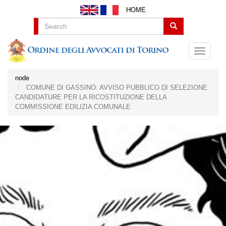
Salta
HOME
al
contenuto
Search
principale
node
COMUNE DI GASSINO: AVVISO PUBBLICO DI SELEZIONE
CANDIDATURE PER LA RICOSTITUZIONE DELLA
COMMISSIONE EDILIZIA COMUNALE