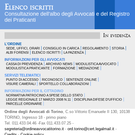
Elenco iscritti
Consultazione dell'albo degli Avvocati e del Registro
dei Praticanti
In evidenza
L'ORDINE
SEDE, UFFICI, ORARI
CONSIGLIO IN CARICA
REGOLAMENTO
STORIA
ALBI FORENSI
ELENCO ISCRITTI
LA PAZIENZA
INFORMAZIONI PER GLI AVVOCATI
CASSA DI PREVIDENZA
ARCHIVIO NEWS
MODULISTICA AVVOCATO
MODULISTICA PRATICANTE
FORMAZIONE
MEDIAZIONE
SERVIZI TELEMATICI
PUNTO DI ACCESSO
RICONOSCO
SENTENZE ONLINE
VISURE CAMERALI
SPORTELLO COLLABORAZIONI
INFORMAZIONI PER IL CITTADINO
NORMATIVA PATROCINIO A SPESE DELLO STATO
LEGGE REGIONALE 17 MARZO 2008 N.11
DISCIPLINA DIFESE D'UFFICIO
PARCELLE ORDINARIE
Ordine degli Avvocati di Torino
, C.so Vittorio Emanuele II 130, 10138
TORINO, Ingresso 18 - primo piano
Tel. 011.433.04.46 -Fax 011.433.07.25 -
segreteria@ordineavvocatitorino.it
-
ord.torino@cert.legalmail.it
-
Credits
-
Cookie policy