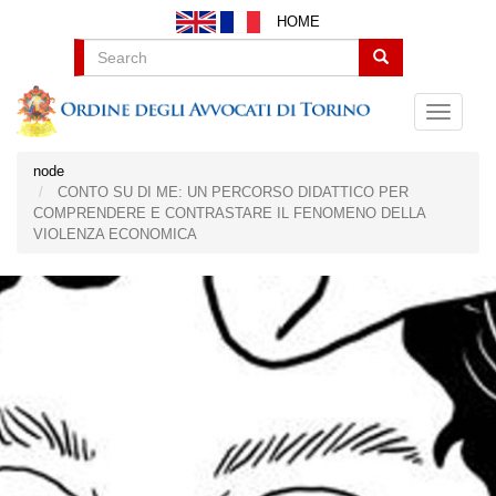
Salta
HOME
al
contenuto
Search
principale
node
CONTO SU DI ME: UN PERCORSO DIDATTICO PER
COMPRENDERE E CONTRASTARE IL FENOMENO DELLA
VIOLENZA ECONOMICA