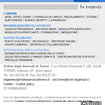
In evidenza
L'ORDINE
SEDE, UFFICI, ORARI
CONSIGLIO IN CARICA
REGOLAMENTO
STORIA
ALBI FORENSI
ELENCO ISCRITTI
LA PAZIENZA
INFORMAZIONI PER GLI AVVOCATI
CASSA DI PREVIDENZA
ARCHIVIO NEWS
MODULISTICA AVVOCATO
MODULISTICA PRATICANTE
FORMAZIONE
MEDIAZIONE
SERVIZI TELEMATICI
PUNTO DI ACCESSO
RICONOSCO
SENTENZE ONLINE
VISURE CAMERALI
SPORTELLO COLLABORAZIONI
INFORMAZIONI PER IL CITTADINO
NORMATIVA PATROCINIO A SPESE DELLO STATO
LEGGE REGIONALE 17 MARZO 2008 N.11
DISCIPLINA DIFESE D'UFFICIO
PARCELLE ORDINARIE
Ordine degli Avvocati di Torino
, C.so Vittorio Emanuele II 130, 10138
TORINO, Ingresso 18 - primo piano
Tel. 011.433.04.46 -Fax 011.433.07.25 -
segreteria@ordineavvocatitorino.it
-
ord.torino@cert.legalmail.it
-
Credits
-
Cookie policy
CF 80088540010
Ove non diversamente specificato, i contenuti di questo sito sono concessi in uso con
la licenza
Creative Commons Attribuzione-Condividi allo stesso modo 3.0 Italia
.