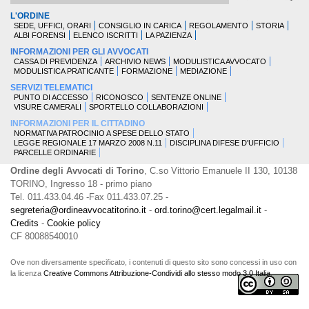
L'ORDINE
SEDE, UFFICI, ORARI
CONSIGLIO IN CARICA
REGOLAMENTO
STORIA
ALBI FORENSI
ELENCO ISCRITTI
LA PAZIENZA
INFORMAZIONI PER GLI AVVOCATI
CASSA DI PREVIDENZA
ARCHIVIO NEWS
MODULISTICA AVVOCATO
MODULISTICA PRATICANTE
FORMAZIONE
MEDIAZIONE
SERVIZI TELEMATICI
PUNTO DI ACCESSO
RICONOSCO
SENTENZE ONLINE
VISURE CAMERALI
SPORTELLO COLLABORAZIONI
INFORMAZIONI PER IL CITTADINO
NORMATIVA PATROCINIO A SPESE DELLO STATO
LEGGE REGIONALE 17 MARZO 2008 N.11
DISCIPLINA DIFESE D'UFFICIO
PARCELLE ORDINARIE
Ordine degli Avvocati di Torino
, C.so Vittorio Emanuele II 130, 10138
TORINO, Ingresso 18 - primo piano
Tel. 011.433.04.46 -Fax 011.433.07.25 -
segreteria@ordineavvocatitorino.it
-
ord.torino@cert.legalmail.it
-
Credits
-
Cookie policy
CF 80088540010
Ove non diversamente specificato, i contenuti di questo sito sono concessi in uso con
la licenza
Creative Commons Attribuzione-Condividi allo stesso modo 3.0 Italia
.