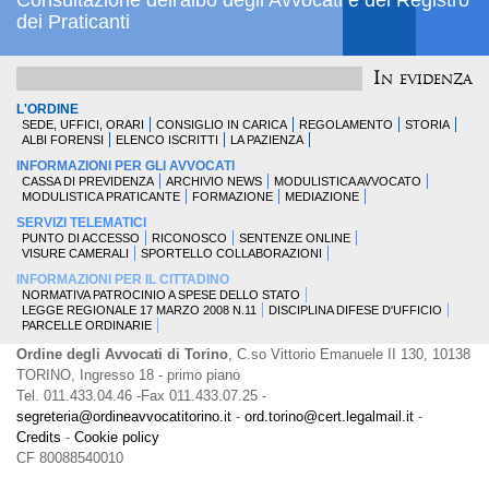
Consultazione dell'albo degli Avvocati e del Registro
dei Praticanti
In evidenza
L'ORDINE
SEDE, UFFICI, ORARI
CONSIGLIO IN CARICA
REGOLAMENTO
STORIA
ALBI FORENSI
ELENCO ISCRITTI
LA PAZIENZA
INFORMAZIONI PER GLI AVVOCATI
CASSA DI PREVIDENZA
ARCHIVIO NEWS
MODULISTICA AVVOCATO
MODULISTICA PRATICANTE
FORMAZIONE
MEDIAZIONE
SERVIZI TELEMATICI
PUNTO DI ACCESSO
RICONOSCO
SENTENZE ONLINE
VISURE CAMERALI
SPORTELLO COLLABORAZIONI
INFORMAZIONI PER IL CITTADINO
NORMATIVA PATROCINIO A SPESE DELLO STATO
LEGGE REGIONALE 17 MARZO 2008 N.11
DISCIPLINA DIFESE D'UFFICIO
PARCELLE ORDINARIE
Ordine degli Avvocati di Torino
, C.so Vittorio Emanuele II 130, 10138
TORINO, Ingresso 18 - primo piano
Tel. 011.433.04.46 -Fax 011.433.07.25 -
segreteria@ordineavvocatitorino.it
-
ord.torino@cert.legalmail.it
-
Credits
-
Cookie policy
CF 80088540010