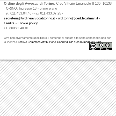
Ordine degli Avvocati di Torino
, C.so Vittorio Emanuele II 130, 10138
TORINO, Ingresso 18 - primo piano
Tel. 011.433.04.46 -Fax 011.433.07.25 -
segreteria@ordineavvocatitorino.it
-
ord.torino@cert.legalmail.it
-
Credits
-
Cookie policy
CF 80088540010
Ove non diversamente specificato, i contenuti di questo sito sono concessi in uso con
la licenza
Creative Commons Attribuzione-Condividi allo stesso modo 3.0 Italia
.