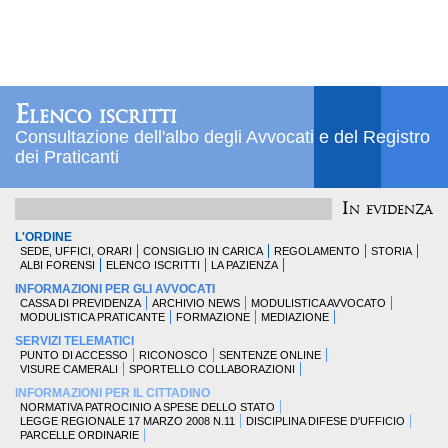
Elenco iscritti
Consultazione dell'albo degli Avvocati e del Registro
dei Praticanti
In evidenza
L'ORDINE
SEDE, UFFICI, ORARI
CONSIGLIO IN CARICA
REGOLAMENTO
STORIA
ALBI FORENSI
ELENCO ISCRITTI
LA PAZIENZA
INFORMAZIONI PER GLI AVVOCATI
CASSA DI PREVIDENZA
ARCHIVIO NEWS
MODULISTICA AVVOCATO
MODULISTICA PRATICANTE
FORMAZIONE
MEDIAZIONE
SERVIZI TELEMATICI
PUNTO DI ACCESSO
RICONOSCO
SENTENZE ONLINE
VISURE CAMERALI
SPORTELLO COLLABORAZIONI
INFORMAZIONI PER IL CITTADINO
NORMATIVA PATROCINIO A SPESE DELLO STATO
LEGGE REGIONALE 17 MARZO 2008 N.11
DISCIPLINA DIFESE D'UFFICIO
PARCELLE ORDINARIE