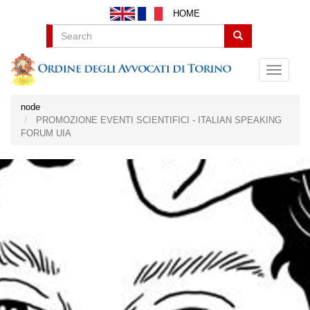
Salta
HOME
al
contenuto
Search
principale
node
PROMOZIONE EVENTI SCIENTIFICI - ITALIAN SPEAKING
FORUM UIA