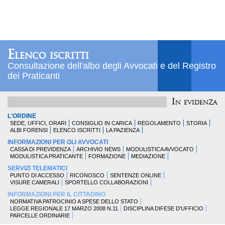
Elenco iscritti
Consultazione dell'albo degli Avvocati e del Registro
dei Praticanti
In evidenza
L'ORDINE
SEDE, UFFICI, ORARI
CONSIGLIO IN CARICA
REGOLAMENTO
STORIA
ALBI FORENSI
ELENCO ISCRITTI
LA PAZIENZA
INFORMAZIONI PER GLI AVVOCATI
CASSA DI PREVIDENZA
ARCHIVIO NEWS
MODULISTICA AVVOCATO
MODULISTICA PRATICANTE
FORMAZIONE
MEDIAZIONE
SERVIZI TELEMATICI
PUNTO DI ACCESSO
RICONOSCO
SENTENZE ONLINE
VISURE CAMERALI
SPORTELLO COLLABORAZIONI
INFORMAZIONI PER IL CITTADINO
NORMATIVA PATROCINIO A SPESE DELLO STATO
LEGGE REGIONALE 17 MARZO 2008 N.11
DISCIPLINA DIFESE D'UFFICIO
PARCELLE ORDINARIE