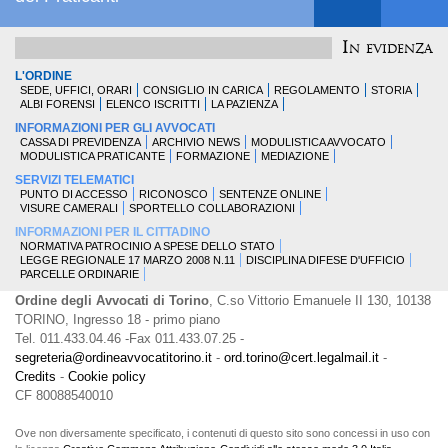
In evidenza
L'ORDINE
SEDE, UFFICI, ORARI
CONSIGLIO IN CARICA
REGOLAMENTO
STORIA
ALBI FORENSI
ELENCO ISCRITTI
LA PAZIENZA
INFORMAZIONI PER GLI AVVOCATI
CASSA DI PREVIDENZA
ARCHIVIO NEWS
MODULISTICA AVVOCATO
MODULISTICA PRATICANTE
FORMAZIONE
MEDIAZIONE
SERVIZI TELEMATICI
PUNTO DI ACCESSO
RICONOSCO
SENTENZE ONLINE
VISURE CAMERALI
SPORTELLO COLLABORAZIONI
INFORMAZIONI PER IL CITTADINO
NORMATIVA PATROCINIO A SPESE DELLO STATO
LEGGE REGIONALE 17 MARZO 2008 N.11
DISCIPLINA DIFESE D'UFFICIO
PARCELLE ORDINARIE
Ordine degli Avvocati di Torino
, C.so Vittorio Emanuele II 130, 10138
TORINO, Ingresso 18 - primo piano
Tel. 011.433.04.46 -Fax 011.433.07.25 -
segreteria@ordineavvocatitorino.it
-
ord.torino@cert.legalmail.it
-
Credits
-
Cookie policy
CF 80088540010
Ove non diversamente specificato, i contenuti di questo sito sono concessi in uso con