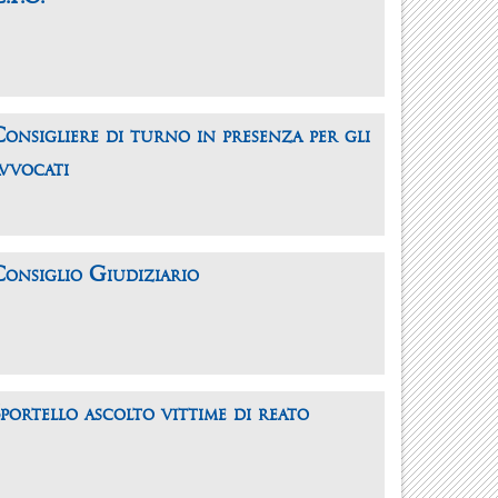
onsigliere di turno in presenza per gli
vvocati
onsiglio Giudiziario
portello ascolto vittime di reato