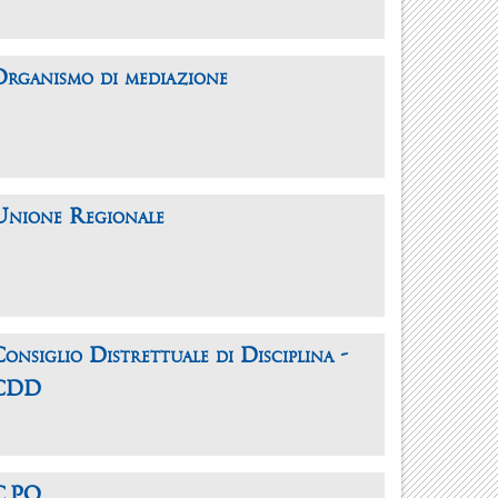
Organismo di mediazione
Unione Regionale
onsiglio Distrettuale di Disciplina -
CDD
.P.O.