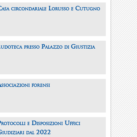
Casa circondariale Lorusso e Cutugno
udoteca presso Palazzo di Giustizia
ssociazioni forensi
rotocolli e Disposizioni Uffici
Giudiziari dal 2022