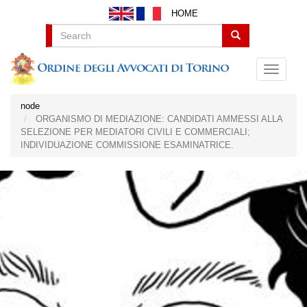
Salta
HOME
al
contenuto
Search
principale
node
ORGANISMO DI MEDIAZIONE: CANDIDATI AMMESSI ALLA
SELEZIONE PER MEDIATORI CIVILI E COMMERCIALI;
INDIVIDUAZIONE COMMISSIONE ESAMINATRICE.